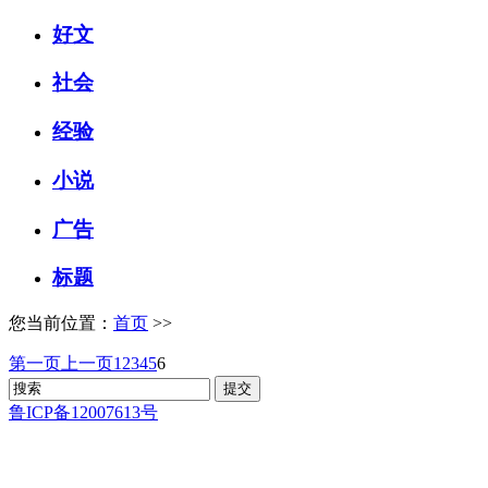
好文
社会
经验
小说
广告
标题
您当前位置：
首页
>>
第一页
上一页
1
2
3
4
5
6
鲁ICP备12007613号